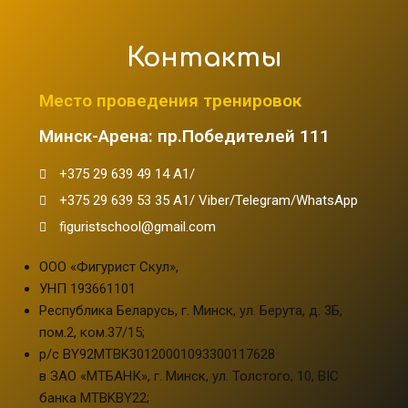
Контакты
Место проведения тренировок
Минск-Арена: пр.Победителей 111
+375 29 639 49 14 A1/
+375 29 639 53 35 A1/ Viber/Telegram/WhatsApp
figuristschool@gmail.com
ООО «Фигурист Скул»,
УНП 193661101
Республика Беларусь, г. Минск, ул. Берута, д. 3Б,
пом.2, ком.37/15;
р/с BY92MTBK30120001093300117628
в ЗАО «МТБАНК», г. Минск, ул. Толстого, 10, BIC
банка MTBKBY22;